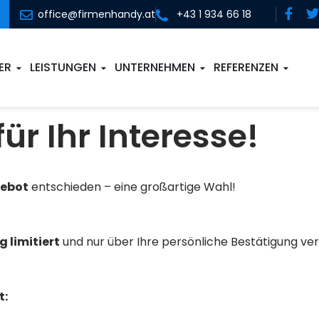
office@firmenhandy.at
+43 1 934 66 18
ER
LEISTUNGEN
UNTERNEHMEN
REFERENZEN
ür Ihr Interesse!
gebot
entschieden – eine großartige Wahl!
g limitiert
und nur über Ihre persönliche Bestätigung ver
t: