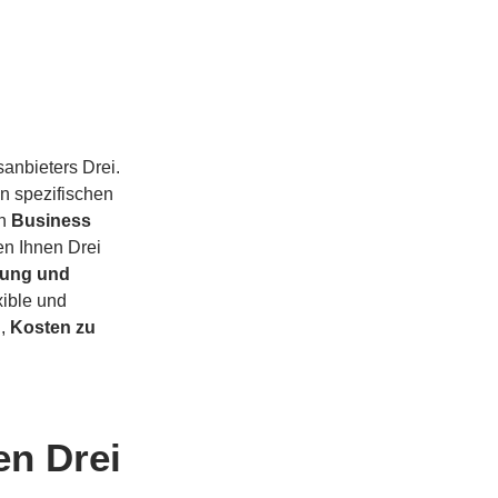
anbieters Drei.
n spezifischen
en
Business
en Ihnen Drei
atung und
xible und
n,
Kosten zu
en Drei