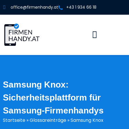
office@firmenhandy.at
+43 1 934 66 18
Samsung Knox:
Sicherheitsplattform für
Samsung-Firmenhandys
Startseite
»
Glossareinträge
»
Samsung Knox