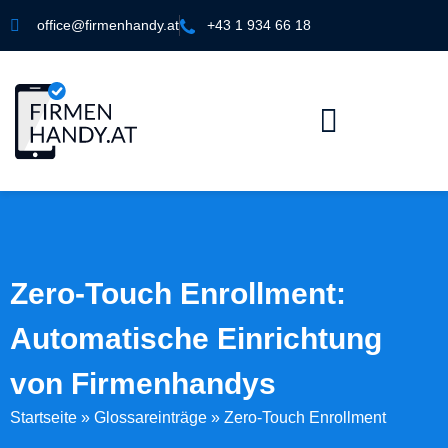
office@firmenhandy.at
+43 1 934 66 18
Zero-Touch Enrollment:
Automatische Einrichtung
von Firmenhandys
Startseite
»
Glossareinträge
»
Zero-Touch Enrollment