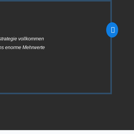
sstrategie vollkommen
“Firmenhandy.at hat mir nicht nu
uns enorme Mehrwerte
sensationell ! An- und Abmeldun
war ist j