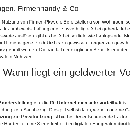
wagen, Firmenhandy & Co
te Nutzung von Firmen-Pkw, die Bereitstellung von Wohnraum s
kraumbewirtschaftung oder zinsverbilligte Arbeitgeberdarlehen
erte auslösen, gibt es bei Arbeitsmitteln wie Laptops oder Mo
uf firmeneigene Produkte bis zu gewissen Freigrenzen gewähr
nz
geprüft werden. Die Vielfalt der möglichen Benefits erforder
ivatem Mehrwert.
ann liegt ein geldwerter Vor
Sonderstellung
ein, die
für Unternehmen sehr vorteilhaft
ist.
wendung kein Sachbezug. Dies gilt selbst dann, wenn moderne Ge
zung zur Privatnutzung
ist hierbei der entscheidende Faktor f
 Hürden für eine Steuerfreiheit bei digitalen Endgeräten
deutl