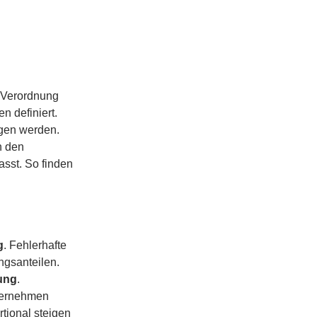
r Verordnung
 definiert.
ngen werden.
h den
sst. So finden
g
. Fehlerhafte
ngsanteilen.
nung
.
nternehmen
tional steigen