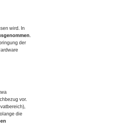
sen wird. In
t ausgenommen
.
rbringung der
 Hardware
twa
achbezug vor.
vatbereich),
olange die
hen