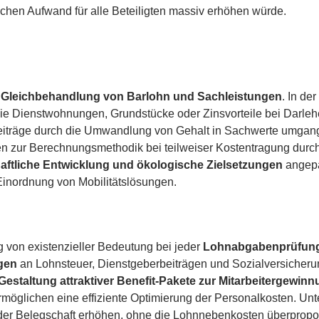
chen Aufwand für alle Beteiligten massiv erhöhen würde.
n Gleichbehandlung von Barlohn und Sachleistungen
. In de
e Dienstwohnungen, Grundstücke oder Zinsvorteile bei Darlehen
beiträge durch die Umwandlung von Gehalt in Sachwerte umga
ften zur Berechnungsmethodik bei teilweiser Kostentragung durc
haftliche Entwicklung und ökologische Zielsetzungen
angepa
e Einordnung von Mobilitätslösungen.
g von existenzieller Bedeutung bei jeder
Lohnabgabenprüfun
gen
an Lohnsteuer, Dienstgeberbeiträgen und Sozialversicheru
Gestaltung attraktiver Benefit-Pakete zur Mitarbeitergewin
rmöglichen eine effiziente Optimierung der Personalkosten. U
der Belegschaft erhöhen, ohne die Lohnnebenkosten überpropor