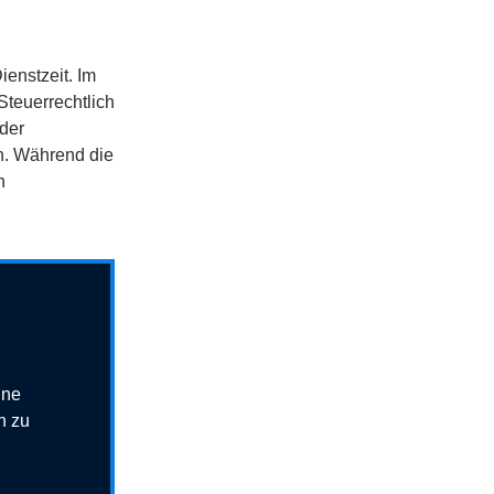
ienstzeit. Im
 Steuerrechtlich
 der
en. Während die
h
ine
n zu