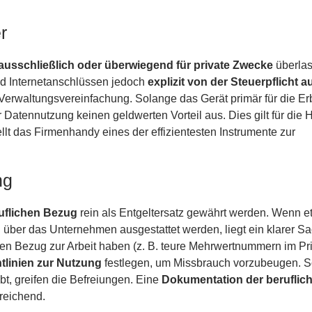
r
ausschließlich oder überwiegend für private Zwecke
überlas
nd Internetanschlüssen jedoch
explizit von der Steuerpflich
r Verwaltungsvereinfachung. Solange das Gerät primär für die E
er Datennutzung keinen geldwerten Vorteil aus. Dies gilt für die
llt das Firmenhandy eines der effizientesten Instrumente zur
ng
uflichen Bezug
rein als Entgeltersatz gewährt werden. Wenn e
 über das Unternehmen ausgestattet werden, liegt ein klarer S
en Bezug zur Arbeit haben (z. B. teure Mehrwertnummern im Pri
htlinien zur Nutzung
festlegen, um Missbrauch vorzubeugen. S
t, greifen die Befreiungen. Eine
Dokumentation der beruflic
reichend.