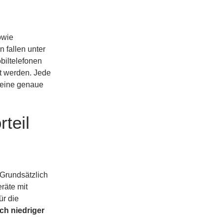
owie
 fallen unter
biltelefonen
t werden. Jede
t eine genaue
teil
 Grundsätzlich
räte mit
ür die
ich niedriger