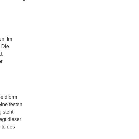
en. Im
. Die
d.
er
 Geldform
eine festen
 steht.
egt dieser
nto des